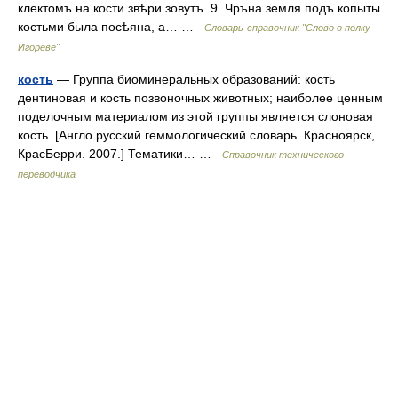
клектомъ на кости звѣри зовутъ. 9. Чръна земля подъ копыты
костьми была посѣяна, а… …
Словарь-справочник "Слово о полку
Игореве"
кость
— Группа биоминеральных образований: кость
дентиновая и кость позвоночных животных; наиболее ценным
поделочным материалом из этой группы является слоновая
кость. [Англо русский геммологический словарь. Красноярск,
КрасБерри. 2007.] Тематики… …
Справочник технического
переводчика