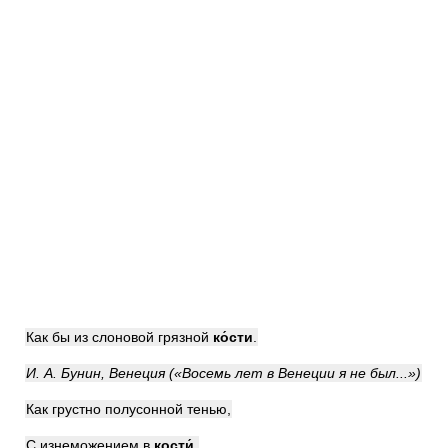
Как бы из слоновой грязной
к
о́
сти
.
И. А. Бунин, Венеция («Восемь лет в Венеции я не был...»)
Как грустно полусонной тенью,
С изнеможением в
кост
и́
,