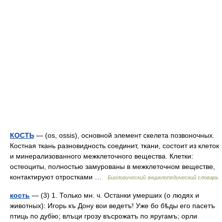
КОСТЬ
— (os, ossis), основной элемент скелета позвоночных.
Костная ткань разновидность соединит, ткани, состоит из клеток
и минерализованного межклеточного вещества. Клетки:
остеоциты, полностью замурованы в межклеточном веществе,
контактируют отростками …
Биологический энциклопедический словарь
кость
— (3) 1. Только мн. ч. Останки умерших (о людях и
животных): Игорь къ Дону вои ведетъ! Уже бо бѣды его пасетъ
птиць по дубію; влъци грозу въсрожатъ по яругамъ; орли