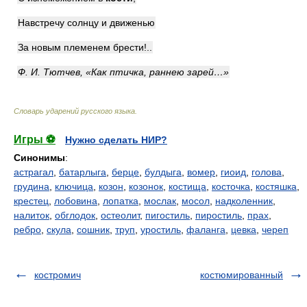
Навстречу солнцу и движенью
За новым племенем брести!..
Ф. И. Тютчев, «Как птичка, раннею зарей…»
Словарь ударений русского языка
.
Игры ⚽
Нужно сделать НИР?
Синонимы
:
астрагал
,
батарлыга
,
берце
,
булдыга
,
вомер
,
гиоид
,
голова
,
грудина
,
ключица
,
козон
,
козонок
,
костища
,
косточка
,
костяшка
,
крестец
,
лобовина
,
лопатка
,
мослак
,
мосол
,
надколенник
,
налиток
,
обглодок
,
остеолит
,
пигостиль
,
пиростиль
,
прах
,
ребро
,
скула
,
сошник
,
труп
,
уростиль
,
фаланга
,
цевка
,
череп
костромич
костюмированный