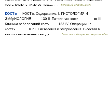
кость, клыки этих животных,… …
Толковый словарь Даля
КОСТЬ
— КОСТЬ. Содержание: I. ГИСТОЛОГИЯ И
ЭМбрИОЛОГИЯ..........130 II. Патология кости ...............ш III.
Клиника заболеваний кости.........153 IV. Операции на
костях..............Юб I. Гистология и эмбриология. В состав К.
высших позвоночных входят… …
Большая медицинская энциклопедия