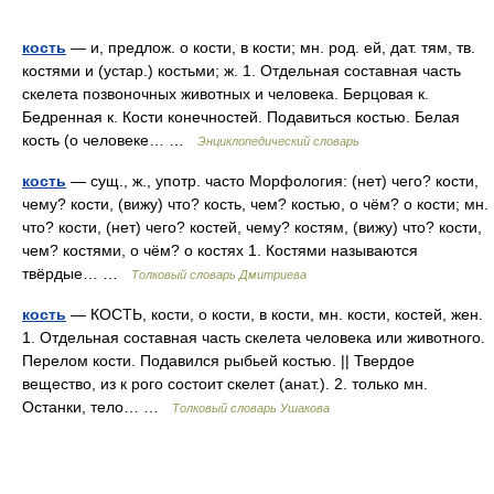
кость
— и, предлож. о кости, в кости; мн. род. ей, дат. тям, тв.
костями и (устар.) костьми; ж. 1. Отдельная составная часть
скелета позвоночных животных и человека. Берцовая к.
Бедренная к. Кости конечностей. Подавиться костью. Белая
кость (о человеке… …
Энциклопедический словарь
кость
— сущ., ж., употр. часто Морфология: (нет) чего? кости,
чему? кости, (вижу) что? кость, чем? костью, о чём? о кости; мн.
что? кости, (нет) чего? костей, чему? костям, (вижу) что? кости,
чем? костями, о чём? о костях 1. Костями называются
твёрдые… …
Толковый словарь Дмитриева
кость
— КОСТЬ, кости, о кости, в кости, мн. кости, костей, жен.
1. Отдельная составная часть скелета человека или животного.
Перелом кости. Подавился рыбьей костью. || Твердое
вещество, из к рого состоит скелет (анат.). 2. только мн.
Останки, тело… …
Толковый словарь Ушакова