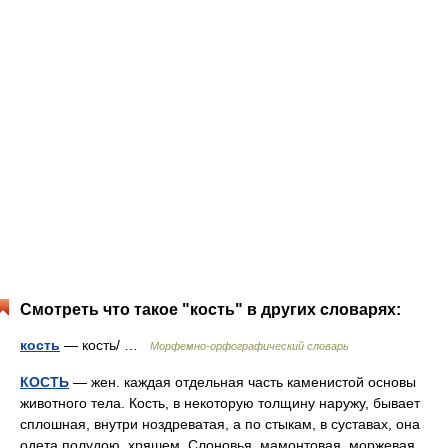
Смотреть что такое "кость" в других словарях:
кость
— кость/ …
Морфемно-орфографический словарь
КОСТЬ
— жен. каждая отдельная часть каменистой основы
животного тела. Кость, в некоторую толщину наружу, бывает
сплошная, внутри ноздреватая, а по стыкам, в суставах, она
одета полудою, хряшем. Слоновья, мамонтовая, моржевая