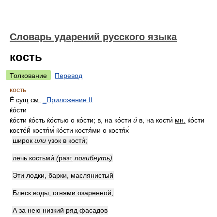
Словарь ударений русского языка
кость
Толкование
Перевод
кость
É
сущ
см.
_Приложение II
ќо́сти
ќо́сти ќо́сть ќо́стью о ко́сти; в, на ко́сти
и́
в, на кости́
мн.
ќо́сти
косте́й́ костя́м́ ќо́сти костя́ми о костя́х́
широк
или
узок в кости́;
лечь костьми́
(
разг.
погибнуть)
Эти лодки, барки, маслянистый
Блеск воды, огнями озаренной,
А за нею низкий ряд фасадов